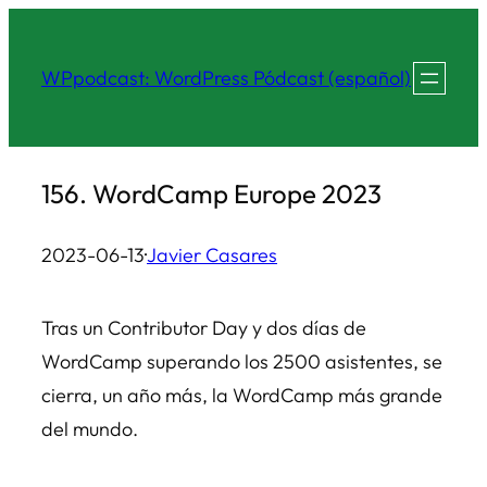
Saltar
al
WPpodcast: WordPress Pódcast (español)
contenido
156. WordCamp Europe 2023
2023-06-13
·
Javier Casares
Tras un Contributor Day y dos días de
WordCamp superando los 2500 asistentes, se
cierra, un año más, la WordCamp más grande
del mundo.