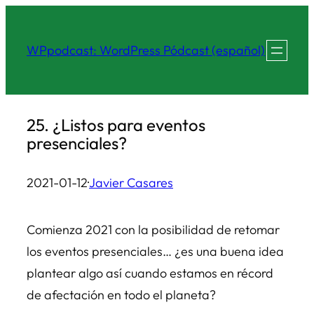
Saltar
al
WPpodcast: WordPress Pódcast (español)
contenido
25. ¿Listos para eventos
presenciales?
2021-01-12
·
Javier Casares
Comienza 2021 con la posibilidad de retomar
los eventos presenciales… ¿es una buena idea
plantear algo así cuando estamos en récord
de afectación en todo el planeta?