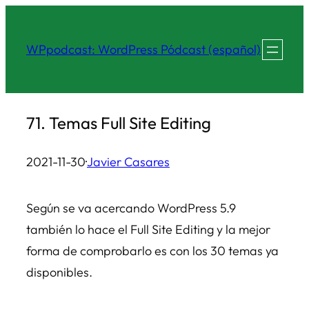
Saltar
al
WPpodcast: WordPress Pódcast (español)
contenido
71. Temas Full Site Editing
2021-11-30
·
Javier Casares
Según se va acercando WordPress 5.9
también lo hace el Full Site Editing y la mejor
forma de comprobarlo es con los 30 temas ya
disponibles.