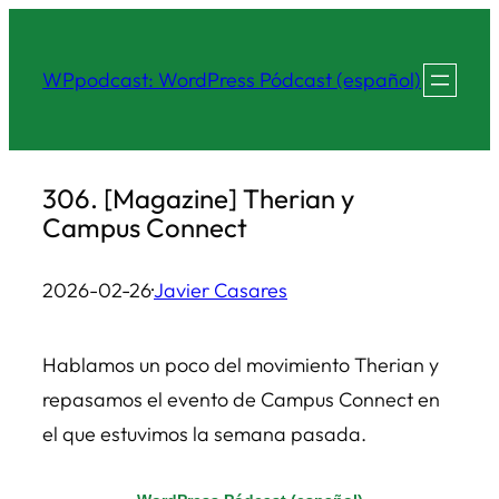
Saltar
al
WPpodcast: WordPress Pódcast (español)
contenido
306. [Magazine] Therian y
Campus Connect
2026-02-26
·
Javier Casares
Hablamos un poco del movimiento Therian y
repasamos el evento de Campus Connect en
el que estuvimos la semana pasada.