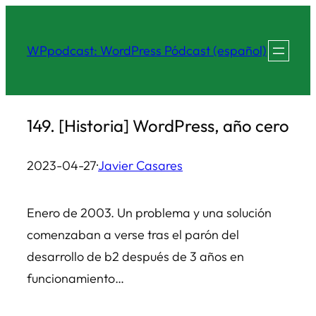
Saltar
al
WPpodcast: WordPress Pódcast (español)
contenido
149. [Historia] WordPress, año cero
2023-04-27
·
Javier Casares
Enero de 2003. Un problema y una solución
comenzaban a verse tras el parón del
desarrollo de b2 después de 3 años en
funcionamiento…