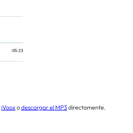
e
iVoox
o
descargar el MP3
directamente.