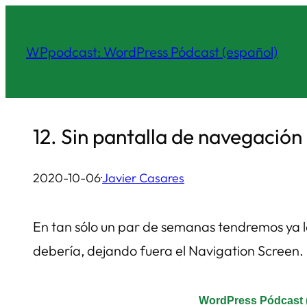
Saltar
al
WPpodcast: WordPress Pódcast (español)
contenido
12. Sin pantalla de navegación
2020-10-06
·
Javier Casares
En tan sólo un par de semanas tendremos ya l
debería, dejando fuera el Navigation Screen.